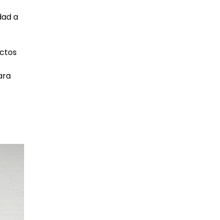
dad a
uctos
ara