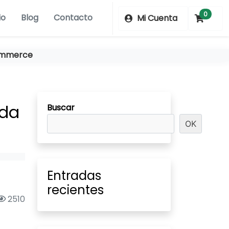
0
io
Blog
Contacto
Mi Cuenta
ommerce
nda
Buscar
OK
Entradas
recientes
2510