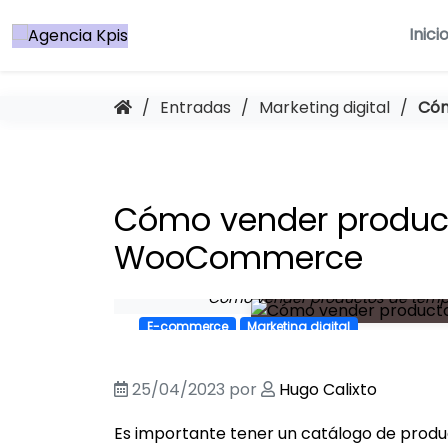
Saltar
al
Inici
contenido
/
Entradas
/
Marketing digital
/
Cóm
Cómo vender product
WooCommerce
Cómo vender productos de temp
E-commerce
Marketing digital
25/04/2023
por
Hugo Calixto
Es importante tener un catálogo de produ