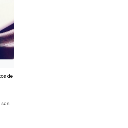
tos de
o son