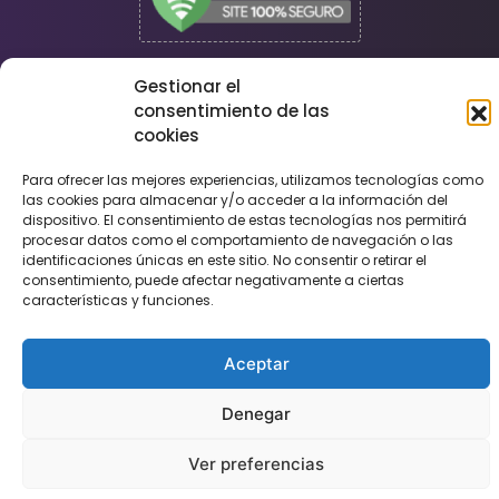
Gestionar el
consentimiento de las
cookies
Para ofrecer las mejores experiencias, utilizamos tecnologías como
©
Agencia Kpis
. All Rights Reserved
las cookies para almacenar y/o acceder a la información del
Tema: Kpis Compact by
Agencia KPIS
.
dispositivo. El consentimiento de estas tecnologías nos permitirá
procesar datos como el comportamiento de navegación o las
identificaciones únicas en este sitio. No consentir o retirar el
consentimiento, puede afectar negativamente a ciertas
características y funciones.
Aceptar
Denegar
Ver preferencias