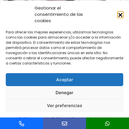
Gestionar el
consentimiento de las
cookies
Para ofrecer las mejores experiencias, utilizamos tecnologías
como las cookies para almacenar y/o acceder a la información
Filomax Peluquería
del dispositivo. El consentimiento de estas tecnologías nos
permitirá procesar datos como el comportamiento de
navegación o las identificaciones únicas en este sitio. No
Diseño y Desarrollo de una plantilla
consentir o retirar el consentimiento, puede afectar negativamente
personalizada en WordPress para crear una
a ciertas características y funciones.
tienda de servicios que recibiese las citas online
integrada con el calendario.
Aceptar
Ver proyecto
Denegar
Ver preferencias
Política de cookies
Política de Privacidad
Aviso legal