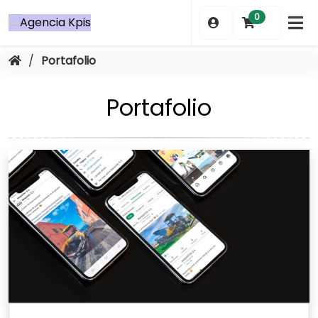
Saltar
0
al
contenido
/
Portafolio
Portafolio