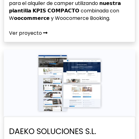
para el alquiler de camper utilizando 𝗻𝘂𝗲𝘀𝘁𝗿𝗮
𝗽𝗹𝗮𝗻𝘁𝗶𝗹𝗹𝗮 𝗞𝗣𝗜𝗦 𝗖𝗢𝗠𝗣𝗔𝗖𝗧𝗢 combinada con
W𝗼𝗼𝗰𝗼𝗺𝗺𝗲𝗿𝗰𝗲 y Woocomerce Booking.
Ver proyecto
DAEKO SOLUCIONES S.L.