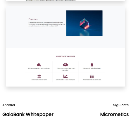
Navegación
Anterior
Siguiente
de
GaloBank Whitepaper
Micrometics
entradas