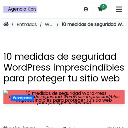
Saltar
0
al
contenido
/
Entradas
/
Wordpress
/
10 medidas de seguridad WordPress imprescindibles para proteger tu sitio web
10 medidas de seguridad
WordPress imprescindibles
para proteger tu sitio web
10 medidas de seguridad WordPress imprescindibles
Wordpress
para proteger tu sitio web