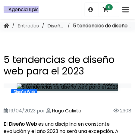
Saltar
0
al
contenido
/
Entradas
/
Diseño Web
/
5 tendencias de diseño web para el 2023
5 tendencias de diseño
web para el 2023
5 tendencias de diseño web para el 2023
Diseño Web
19/04/2023
por
Hugo Calixto
2308
El
Diseño Web
es una disciplina en constante
evolución y el año 2023 no será una excepción. A