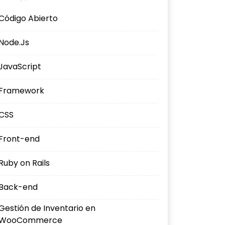
Código Abierto
Node.Js
JavaScript
Framework
CSS
Front-end
Ruby on Rails
Back-end
Gestión de Inventario en
WooCommerce