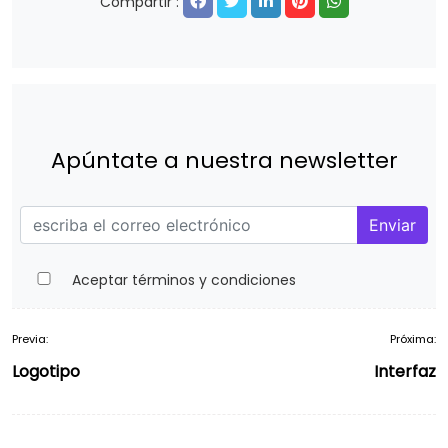
Compartir :
Apúntate a nuestra newsletter
Enviar
Aceptar términos y condiciones
Previa:
Próxima:
Navegación
Logotipo
Interfaz
de
entradas