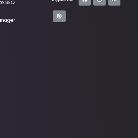
to SEO
anager