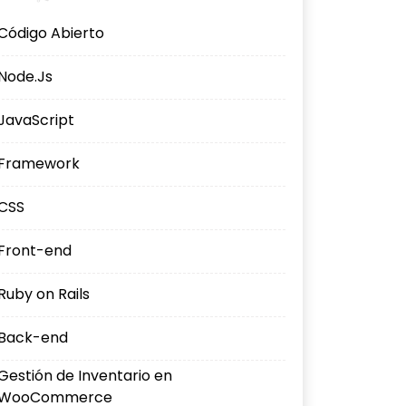
Código Abierto
Node.Js
JavaScript
Framework
CSS
Front-end
Ruby on Rails
Back-end
Gestión de Inventario en
WooCommerce