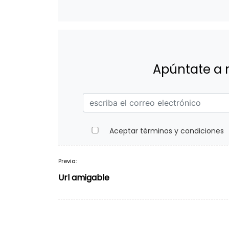
Apúntate a 
Aceptar términos y condiciones
Previa:
Navegación
Url amigable
de
entradas