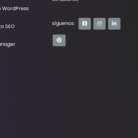
o WordPress
síguenos:
to SEO
anager