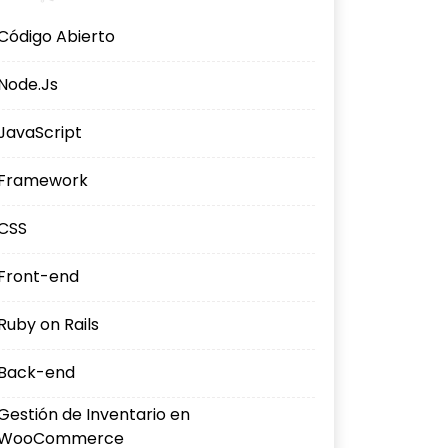
Código Abierto
Node.Js
JavaScript
Framework
CSS
Front-end
Ruby on Rails
Back-end
Gestión de Inventario en
WooCommerce